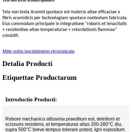
Tela non texta Aramid spunlace
Tela non texta Aramid spunlace est materia altae efficaciae e
fibris aramidicis per technologiam spunlace nontextam fabricata.
Eius commodum principale in integratione "roboris et tenacitatis
+ resistentiae altae temperaturae + retardationis flammae"
consistit.
Mitte nobis inscriptionem electronicam
Detalia Producti
Etiquettae Productarum
Introductio Producti:
Robore mechanico altissima praeditum est, detritioni et
scissuris resistens, et temperaturas altas 200-260°C diu,
supra 500°C breve tempus tolerare potest. Igni expositum