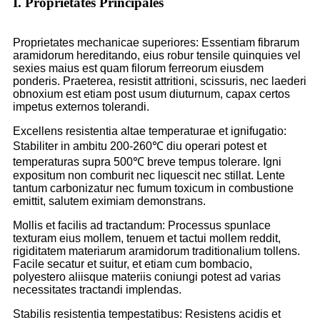
I. Proprietates Principales
Proprietates mechanicae superiores: Essentiam fibrarum
aramidorum hereditando, eius robur tensile quinquies vel
sexies maius est quam filorum ferreorum eiusdem
ponderis. Praeterea, resistit attritioni, scissuris, nec laederi
obnoxium est etiam post usum diuturnum, capax certos
impetus externos tolerandi.
Excellens resistentia altae temperaturae et ignifugatio:
Stabiliter in ambitu 200-260℃ diu operari potest et
temperaturas supra 500℃ breve tempus tolerare. Igni
expositum non comburit nec liquescit nec stillat. Lente
tantum carbonizatur nec fumum toxicum in combustione
emittit, salutem eximiam demonstrans.
Mollis et facilis ad tractandum: Processus spunlace
texturam eius mollem, tenuem et tactui mollem reddit,
rigiditatem materiarum aramidorum traditionalium tollens.
Facile secatur et suitur, et etiam cum bombacio,
polyestero aliisque materiis coniungi potest ad varias
necessitates tractandi implendas.
Stabilis resistentia tempestatibus: Resistens acidis et