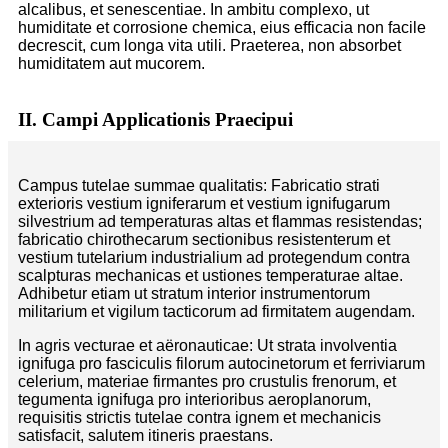
alcalibus, et senescentiae. In ambitu complexo, ut
humiditate et corrosione chemica, eius efficacia non facile
decrescit, cum longa vita utili. Praeterea, non absorbet
humiditatem aut mucorem.
II. Campi Applicationis Praecipui
Campus tutelae summae qualitatis: Fabricatio strati
exterioris vestium igniferarum et vestium ignifugarum
silvestrium ad temperaturas altas et flammas resistendas;
fabricatio chirothecarum sectionibus resistenterum et
vestium tutelarium industrialium ad protegendum contra
scalpturas mechanicas et ustiones temperaturae altae.
Adhibetur etiam ut stratum interior instrumentorum
militarium et vigilum tacticorum ad firmitatem augendam.
In agris vecturae et aëronauticae: Ut strata involventia
ignifuga pro fasciculis filorum autocinetorum et ferriviarum
celerium, materiae firmantes pro crustulis frenorum, et
tegumenta ignifuga pro interioribus aeroplanorum,
requisitis strictis tutelae contra ignem et mechanicis
satisfacit, salutem itineris praestans.