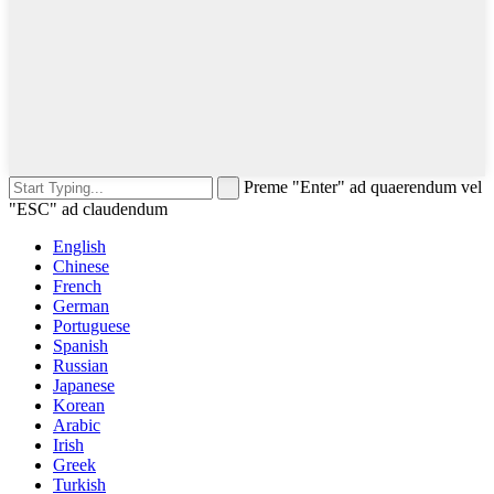
Preme "Enter" ad quaerendum vel
"ESC" ad claudendum
English
Chinese
French
German
Portuguese
Spanish
Russian
Japanese
Korean
Arabic
Irish
Greek
Turkish