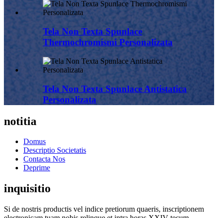
Tela Non Texta Spunlace
Thermochromismi Personalizata
Tela Non Texta Spunlace Antistatica
Personalizata
notitia
Domus
Descriptio Societatis
Contacta Nos
Deprime
inquisitio
Si de nostris productis vel indice pretiorum quaeris, inscriptionem
electronicam tuam nobis relinque et intra horas XXIV tecum