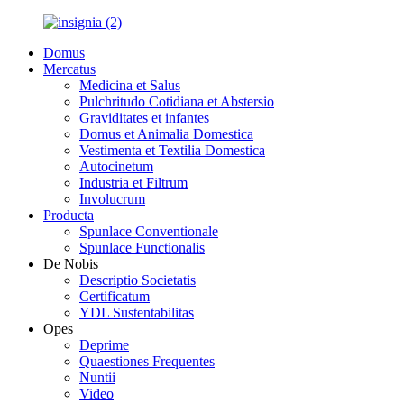
Domus
Mercatus
Medicina et Salus
Pulchritudo Cotidiana et Abstersio
Graviditates et infantes
Domus et Animalia Domestica
Vestimenta et Textilia Domestica
Autocinetum
Industria et Filtrum
Involucrum
Producta
Spunlace Conventionale
Spunlace Functionalis
De Nobis
Descriptio Societatis
Certificatum
YDL Sustentabilitas
Opes
Deprime
Quaestiones Frequentes
Nuntii
Video