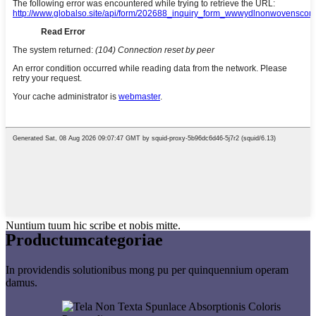
Nuntium tuum hic scribe et nobis mitte.
Productum
categoriae
In providendis solutionibus mong pu per quinquennium operam
damus.