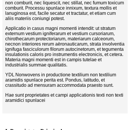
non comburit, nec liquescit, nec stillat, nec fumum toxicum
comburit. Processu spunlace innixum, textura mollis et
lanuginosa est, facile secatur et tractatur, et etiam cum
aliis materiis coniungi potest.
Applicatio in casus magni momenti intendit: ut stratum
externum vestium igniferarum et vestium cursoriarum,
chirothecarum protectoriarum, materiarum calceorum,
necnon interiores rerum aëronauticarum, strata involventia
ignifuga fasciculorum filorum autocinetorum, et tegumenta
insulationis caloris pro instrumentis electronicis, et cetera.
Materia magni momenti est in campis tutelae et
industrialis summae qualitatis.
YDL Nonwovens in productione textilium non textilium
aramidis spunlace perita est. Pondus, latitudo, et
crassitudo ad mensuram accommodata praesto sunt.
Hae sunt proprietates et campi applicationis texti non texti
aramidici spunlacei