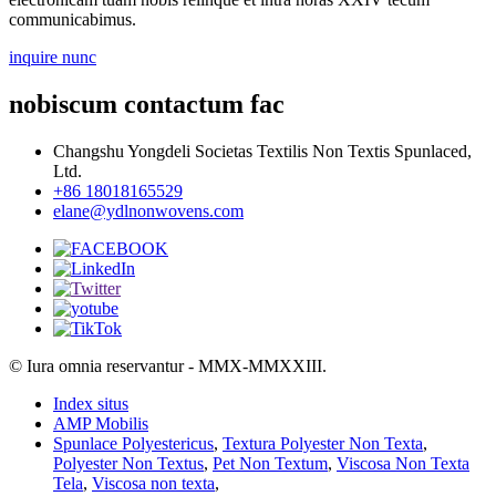
communicabimus.
inquire nunc
nobiscum contactum fac
Changshu Yongdeli Societas Textilis Non Textis Spunlaced,
Ltd.
+86 18018165529
elane@ydlnonwovens.com
© Iura omnia reservantur - MMX-MMXXIII.
Index situs
AMP Mobilis
Spunlace Polyestericus
,
Textura Polyester Non Texta
,
Polyester Non Textus
,
Pet Non Textum
,
Viscosa Non Texta
Tela
,
Viscosa non texta
,