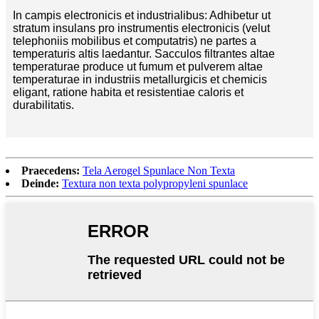
In campis electronicis et industrialibus: Adhibetur ut
stratum insulans pro instrumentis electronicis (velut
telephoniis mobilibus et computatris) ne partes a
temperaturis altis laedantur. Sacculos filtrantes altae
temperaturae produce ut fumum et pulverem altae
temperaturae in industriis metallurgicis et chemicis
eligant, ratione habita et resistentiae caloris et
durabilitatis.
Praecedens:
Tela Aerogel Spunlace Non Texta
Deinde:
Textura non texta polypropyleni spunlace